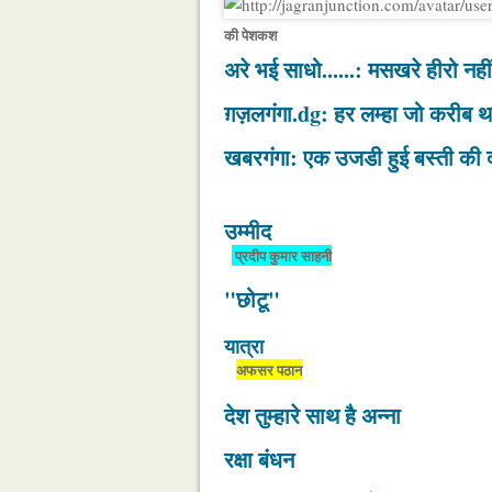
की पेशकश
अरे भई साधो......: मसखरे हीरो नह
ग़ज़लगंगा.dg: हर लम्हा जो करीब था
खबरगंगा: एक उजडी हुई बस्ती की दा
उम्मीद
प्रदीप कुमार साहनी
"छोटू"
यात्रा
अफसर पठान
देश तुम्हारे साथ है अन्ना
रक्षा बंधन