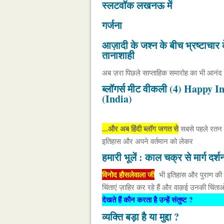
स्लटवॉक लखनऊ में
गर्जना
आज़ादी के जश्न के बीच भ्रष्टाचार क
तानाशाही
अब ज़रा पिछले साप्ताहिक समारोह का भी आनंद
ब्लॉगर्स मीट वीकली (4) Happy
(India)
...और अब
हिंदी ब्लॉग जगत से
सबसे पहले रतन स
इतिहास और अपने वर्तमान को लेकर
हमारी भूलें : काल चक्र से मार्ग दर्श
विनोद हौसलेवाला जी
भी इतिहास और पुराण की म
चिंताएं ज़ाहिर कर रहे हैं और वाक़ई उनकी चिंता
देखते हैं कौन करता है उन्हें संतुष्ट ?
व्यक्ति बड़ा है या मुद्दा ?