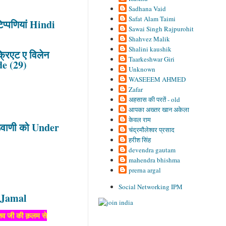
Sadhana Vaid
Safat Alam Taimi
िप्पणियां Hindi
Sawai Singh Rajpurohit
Shahvez Malik
Shalini kaushik
्रिएट ए विलेन
Taarkeshwar Giri
e (29)
Unknown
WASEEEM AHMED
Zafar
अहसास की परतें - old
आपका अख्तर खान अकेला
केवल राम
डवाणी को Under
चंद्रमौलेश्वर प्रसाद
हरीश सिंह
devendra gautam
mahendra bhishma
prerna argal
Social Networking IPM
er Jamal
ास्तव जी की क़लम से