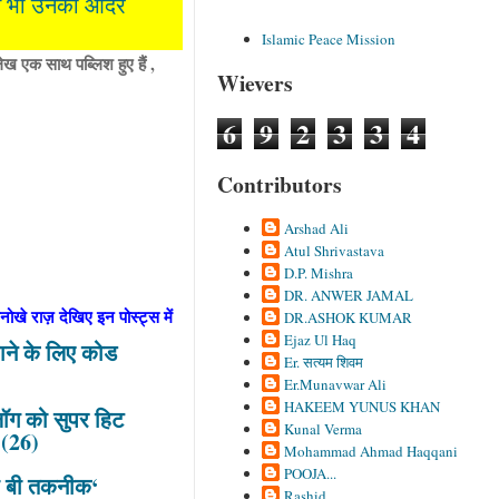
र हम भी उनका आदर
Islamic Peace Mission
ख एक साथ पब्लिश हुए हैं ,
Wievers
6
9
2
3
3
4
Contributors
Arshad Ali
Atul Shrivastava
D.P. Mishra
DR. ANWER JAMAL
े अनोखे राज़ देखिए इन पोस्ट्स में
DR.ASHOK KUMAR
Ejaz Ul Haq
ाने के लिए कोड
Er. सत्यम शिवम
Er.Munavwar Ali
HAKEEM YUNUS KHAN
्लॉग को सुपर हिट
Kunal Verma
 (26)
Mohammad Ahmad Haqqani
POOJA...
हनी बी तकनीक‘
Rashid