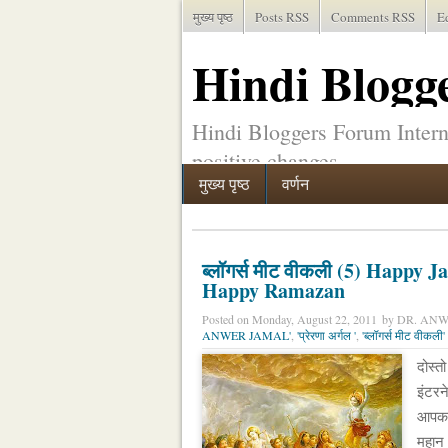
मुख्य पृष्ठ
Posts RSS
Comments RSS
E
Hindi Blogg
Internationa
Hindi Bloggers Forum Interna
positive changes.
मुख्य पृष्ठ
वर्णन
ब्लॉगर्स मीट वीकली (5) Happy
Happy Ramazan
Posted on
Monday, August 22, 2011
by
DR. AN
ANWER JAMAL'
,
'प्रेरणा अर्गल '
,
'ब्लॉगर्स मीट वीकली'
दोस्त
इंटर
आपका
महान 