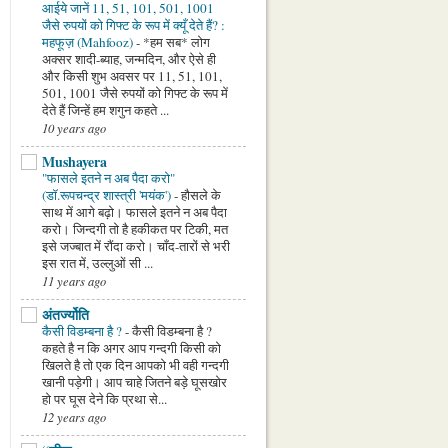
आईये जानें 11, 51, 101, 501, 1001
जैसे रुपयों को गिफ्ट के रूप में क्यूँ देते हैं? :
महफूज़ (Mahfooz)
-
*हम सब* लोग
अक्सर शादी-ब्याह, जन्मदिन, और ऐसे ही
और किसी शुभ अवसर पर 11, 51, 101,
501, 1001 जैसे रुपयों को गिफ्ट के रूप में
देते हैं जिन्हें हम शगुन कहते ...
10 years ago
Mushayera
"फासले इतने न अब पैदा करो"
(डॉ.रूपचन्द्र शास्त्री 'मयंक')
-
हौसले के
साथ में आगे बढ़ो। फासले इतने न अब पैदा
करो। जिन्दगी तो है हकीकत पर टिकी, मत
इसे जज्बात में रौंदा करो। चाँद-तारों से भरी
इस रात में, उल्लुओं सी ...
11 years ago
अंतर्ज्योति
कैसी विडम्बना है ?
-
कैसी विडम्बना है ?
कहते है न कि अगर आप गन्दगी किसी को
खिलते है तो एक दिन आपको भी वही गन्दगी
खानी पड़ेगी। आप चाहे जितने बड़े घूसखोर
हो पर घूस देने कि प्रथा से...
12 years ago