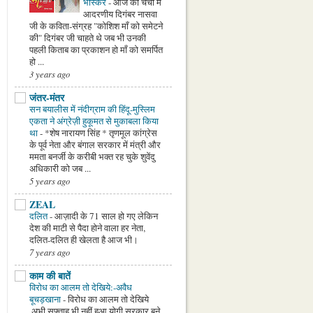
भास्कर
-
आज की चर्चा मे
आदरणीय दिगंबर नासवा
जी के कविता-संग्रह "कोशिश माँ को समेटने
की" दिगंबर जी चाहते थे जब भी उनकी
पहली किताब का प्रकाशन हो माँ को समर्पित
हो ...
3 years ago
जंतर-मंतर
सन बयालीस में नंदीग्राम की हिंदू-मुस्लिम
एकता ने अंग्रेज़ी हुकूमत से मुकाबला किया
था
-
*शेष नारायण सिंह * तृणमूल कांग्रेस
के पूर्व नेता और बंगाल सरकार में मंत्री और
ममता बनर्जी के करीबी भक्त रह चुके शुवेंदु
अधिकारी को जब ...
5 years ago
ZEAL
दलित
-
आज़ादी के 71 साल हो गए लेकिन
देश की माटी से पैदा होने वाला हर नेता,
दलित-दलित ही खेलता है आज भी।
7 years ago
काम की बातें
विरोध का आलम तो देखिये:-अवैध
बूचड़खाना
-
विरोध का आलम तो देखिये
,अभी सफ्ताह भी नहीं हुआ योगी सरकार बने