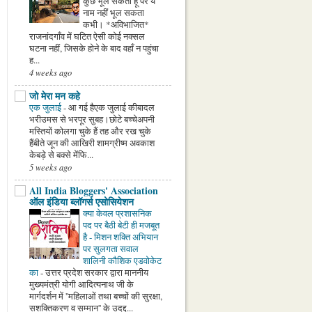
कुछ भूल सकता हूँ पर ये
नाम नहीं भूल सकता
कभी। *अविभाजित*
राजनांदगाँव में घटित ऐसी कोई नक्सल
घटना नहीं, जिसके होने के बाद वहाँ न पहुंचा
ह...
4 weeks ago
जो मेरा मन कहे
एक जुलाई
-
आ गई हैएक जुलाई कीबादल
भरीउमस से भरपूर सुबह।छोटे बच्चेअपनी
मस्तियों कोलगा चुके हैं तह और रख चुके
हैंबीते जून की आखिरी शामग्रीष्म अवकाश
केबड़े से बक्से मेंफि...
5 weeks ago
All India Bloggers' Association
ऑल इंडिया ब्लॉगर्स एसोसियेशन
क्या केवल प्रशासनिक
पद पर बैठी बेटी ही मजबूत
है - मिशन शक्ति अभियान
पर सुलगता सवाल
शालिनी कौशिक एडवोकेट
का
-
उत्तर प्रदेश सरकार द्वारा माननीय
मुख्यमंत्री योगी आदित्यनाथ जी के
मार्गदर्शन में ''महिलाओं तथा बच्चों की सुरक्षा,
सशक्तिकरण व सम्मान'' के उदद्द...