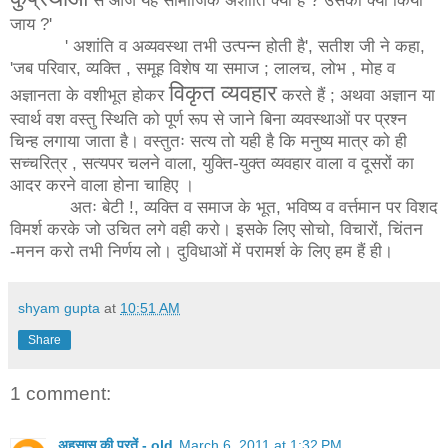
जाय ?'
' अशांति व अव्यवस्था तभी उत्पन्न होती है', सतीश जी ने कहा,
'जब परिवार, व्यक्ति , समूह विशेष या
समाज
; लालच, लोभ , मोह व
विकृत
व्यवहार
अज्ञानता के वशीभूत होकर
करते हैं ; अथवा अज्ञान या
स्वार्थ वश वस्तु स्थिति को पूर्ण रूप से जाने बिना व्यवस्थाओं पर प्रश्न
चिन्ह लगाया जाता है। वस्तुतः सत्य तो यही है कि मनुष्य मात्र को ही
सच्चरित्र , सत्यपर चलने वाला, युक्ति-युक्त व्यवहार वाला व दूसरों का
आदर करने वाला होना चाहिए ।
अतः
बेटी
!,
व्यक्ति
व
समाज
के
भूत
,
भविष्य
व
वर्त्तमान
पर
विशद
विमर्श
करके
जो
उचित
लगे
वही
करो
।
इसके
लिए
सोचो
,
विचारों
,
चिंतन
-
मनन
करो
तभी
निर्णय
लो
।
दुविधाओं
में
परामर्श
के
लिए
हम
हैं
ही
।
shyam gupta
at
10:51 AM
Share
1 comment:
अहसास की परतें - old
March 6, 2011 at 1:32 PM