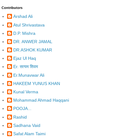
Contributors
Arshad Ali
Atul Shrivastava
D.P. Mishra
DR. ANWER JAMAL
DR.ASHOK KUMAR
Ejaz Ul Haq
Er. सत्यम शिवम
Er.Munavwar Ali
HAKEEM YUNUS KHAN
Kunal Verma
Mohammad Ahmad Haqqani
POOJA...
Rashid
Sadhana Vaid
Safat Alam Taimi