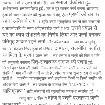
समाज
विकसित
हु
अवस्था में तो ये प्रश्न थे ही नहीं। जब
आ
,
अर्थव्यवस्था अन्योन्याश्रित हुई , घर से दूर जाकर कार्य करना आवश्यक
एक
प्राणी
को
घर
पर
हुआ तो संतान-परिवार की सुरक्षा-पालन हेतु
रहना
अनिवार्य
लगा
। चूंकि स्त्री प्राकृतिक रूप से कम बलशाली
उसने
स्वेछा
से
व संतानोत्पत्ति के समय अक्रियाशील होती है अतः
घर
का
कार्य
संभालने
का
निर्णय
लिया
और
पत्नी
बनकर
पतिगृह
आकर
रहने
लगी
, और परिवार बना । जब मानव घुमंतू
दाम्पत्य
,
राजनीति
,
संपत्ति
,
स्वभाव छोड़कर स्थिर हुआ तो परिवार,
स्वामित्व
के
प्रश्न
उठने लगे । तब संतान व स्त्री को पिता व पति
पितृ
-
सत्तात्मक
समाज
की
रचना
की अनुगामी बनाकर
हुई,
जिसमें पुत्र पिता की संपत्ति में व स्त्री किसी की पत्नी बनकर पति की
संपत्ति के भोग की अधिकारी बनती है , और व्यवस्था सुचारू रूप से चलती
रहती है । चक्रीय व्यवस्थानुसार सभी लड़कियां किसी न किसी संपत्ति की
कन्यादान
'
व
अधिकारिणी रहतीं हैं। तब समाज के व्यापक हित में '
'
पाणिग्रहण
'
आदि संस्कारों की प्रामाणिक व्यवस्था स्थापित हुई। '
दहेज़
व
स्त्री
प्रतारणा
जैसी
परन्तु पापा !, 'फिर ये
कुप्रथाओं
से आज यह सामाजिक अशांति क्यों है ? उसका क्या किया