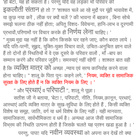
'हाँ बेटा, यह हो सकता है। परन्तु यदि वह लड़का भी परिवार की
इकलौती
संतान
हो तो ?' 'शाश्वत चले आ रहे मुद्दों पर यूंही भावावेश में,
या कुछ
नया
करें , लीक पर क्यों चलें ? की भावना में बहकर , बिना सोचे
समझे चलना ठीक नहीं होता; अपितु विशद- विवेचना, हानि-लाभ व दूरगामी
निर्णय
लेना
प्रभावों,परिणामों पर विचार करके ही
चाहिए। '
" मुख्य मुद्दा यह नहीं है कि कौन किसके घर रहने जाए, कौन बरात लाये ।
यदि पति-पत्नी, सुहृद, युक्ति-युक्त विचार वाले, उचित-अनुचित ज्ञान वाले
हैं तो दोनों ही स्थितियों में वे एक दूसरे के परिवार वालों , माँ -बाप का
सम्मान करंगे और परिवार जुड़ेंगे। समस्याएं नहीं रहेंगीं । शाश्वत बात वही
व्यक्ति
मात्र
को
है कि
अच्छा ,न्याय एवं सत्य कानिर्वाह करने वाला
होना चाहिए। " शालू के पिता पुनः कहने लगे, '
नियम
,
व्यक्ति
व
सामाजिक
सुरक्षा
के
लिए
होते
हैं
न
कि
व्यक्ति
नियम
के
लिए
।
'
प्रथाएं
परिपाटी
" और
व
", शालू ने पूछा।
सतीश जी ने बताया, 'बेटा !, परिपाटी, नीति, नियम,क़ानून, प्रथाएं,
आस्थाएं आदि व्यक्ति मात्र के सुख-सुविधा के लिए होते हैं , किसी व्यक्ति
विशेष या समूह, जाति, वर्ग या धर्म विशेष के लिए नहीं। यही मानवता,
सामाजिकता, सार्वभौमिकता व धर्म है। अन्यथा आज जैसी सामाजिक
विभ्रम की स्थिति उत्पन्न होती है जिसके चलते यह प्रश्न खडा हुआ है । '
नवीन
व्यवस्था
परन्तु, पापा! यदि
को अपना कर देखें तो क्या