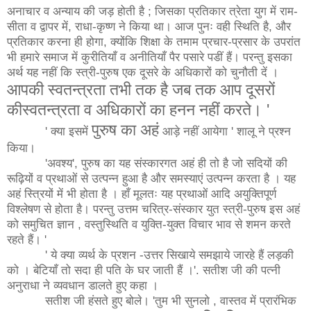
अनाचार व अन्याय की जड़ होती है ; जिसका प्रतिकार त्रेता युग में राम-
सीता व द्वापर में, राधा-कृष्ण ने किया था। आज पुनः वही स्थिति है, और
प्रतिकार करना ही होगा, क्योंकि शिक्षा के तमाम प्रचार-प्रसार के उपरांत
भी हमारे समाज में कुरीतियाँ व अनीतियाँ पैर पसारे पडीं हैं। परन्तु इसका
अर्थ यह नहीं कि स्त्री-पुरुष एक दूसरे के अधिकारों को चुनौती दें ।
आपकी
स्वतन्त्रता
तभी
तक
है
जब
तक
आप
दूसरों
की
स्वतन्त्रता
व
अधिकारों
का
हनन
नहीं
करते।
'
पुरुष
का
अहं
' क्या इसमें
आड़े नहीं आयेगा ' शालू ने प्रश्न
किया।
'अवश्य', पुरुष का यह संस्कारगत अहं ही तो है जो सदियों की
रूढ़ियों व प्रथाओं से उत्पन्न हुआ है और समस्याएं उत्पन्न करता है । यह
अहं स्त्रियों में भी होता है । हाँ मूलतः यह प्रथाओं आदि अयुक्तिपूर्ण
विश्लेषण से होता है। परन्तु उत्तम चरित्र-संस्कार युत स्त्री-पुरुष इस अहं
को समुचित ज्ञान , वस्तुस्थिति व युक्ति-युक्त विचार भाव से शमन करते
रहते हैं। '
' ये क्या व्यर्थ के प्रशन -उत्तर सिखाये समझाये जारहे हैं लड़की
को । बेटियाँ तो सदा ही पति के घर जाती हैं ।'. सतीश जी की पत्नी
अनुराधा ने व्यवधान डालते हुए कहा ।
सतीश जी हंसते हुए बोले। 'तुम भी सुनलो , वास्तव में प्रारंभिक